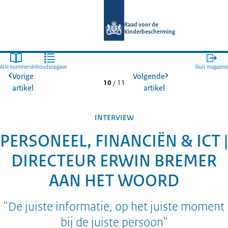
Naar de homepage van Raad voor de
Raad voor de
Kinderbescherming
Alle nummers
Inhoudsopgave
Sluit magazine
Vorige
Volgende
10
/
11
artikel
artikel
INTERVIEW
PERSONEEL, FINANCIËN & ICT |
DIRECTEUR ERWIN BREMER
AAN HET WOORD
"De juiste informatie, op het juiste moment
bij de juiste persoon"