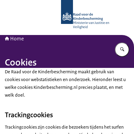
Naar de homepage van Raad voor de
Raad voor de
Kinderbescherming
Ministerie van Justitie en
Veiligheid
Home
Vu
Cookies
De Raad voor de Kinderbescherming maakt gebruik van
cookies voor webstatistieken en onderzoek. Hieronder leest u
welke cookies Kinderbescherming.nl precies plaatst, en met
welk doel.
Trackingcookies
Trackingcookies
zijn cookies die bezoekers tijdens het surfen