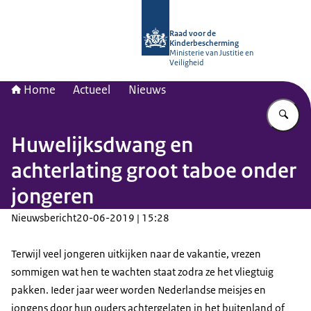
Naar de homepage van Raad voor de
Raad voor de
Kinderbescherming
Ministerie van Justitie en
Veiligheid
Home
Actueel
Nieuws
Vu
Huwelijksdwang en
achterlating groot taboe onder
jongeren
Nieuwsbericht
20-06-2019 | 15:28
Terwijl veel jongeren uitkijken naar de vakantie, vrezen
sommigen wat hen te wachten staat zodra ze het vliegtuig
pakken. Ieder jaar weer worden Nederlandse meisjes en
jongens door hun ouders achtergelaten in het buitenland of