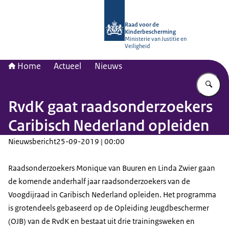
Naar de homepage van Raad voor de
Raad voor de
Kinderbescherming
Ministerie van Justitie en
Veiligheid
Home
Actueel
Nieuws
Vu
RvdK gaat raadsonderzoekers
Caribisch Nederland opleiden
Nieuwsbericht
25-09-2019 | 00:00
Raadsonderzoekers Monique van Buuren en Linda Zwier gaan
de komende anderhalf jaar raadsonderzoekers van de
Voogdijraad in Caribisch Nederland opleiden. Het programma
is grotendeels gebaseerd op de Opleiding Jeugdbeschermer
(OJB) van de RvdK en bestaat uit drie trainingsweken en