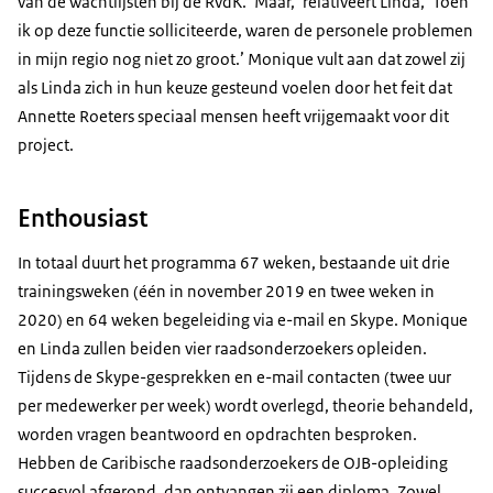
van de wachtlijsten bij de RvdK. ‘Maar,’ relativeert Linda, ‘Toen
ik op deze functie solliciteerde, waren de personele problemen
in mijn regio nog niet zo groot.’ Monique vult aan dat zowel zij
als Linda zich in hun keuze gesteund voelen door het feit dat
Annette Roeters speciaal mensen heeft vrijgemaakt voor dit
project.
Enthousiast
In totaal duurt het programma 67 weken, bestaande uit drie
trainingsweken (één in november 2019 en twee weken in
2020) en 64 weken begeleiding via e-mail en Skype. Monique
en Linda zullen beiden vier raadsonderzoekers opleiden.
Tijdens de Skype-gesprekken en e-mail contacten (twee uur
per medewerker per week) wordt overlegd, theorie behandeld,
worden vragen beantwoord en opdrachten besproken.
Hebben de Caribische raadsonderzoekers de OJB-opleiding
succesvol afgerond, dan ontvangen zij een diploma. Zowel