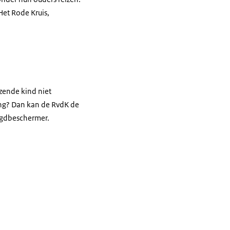
Het Rode Kruis,
zende kind niet
ting? Dan kan de RvdK de
eugdbeschermer.