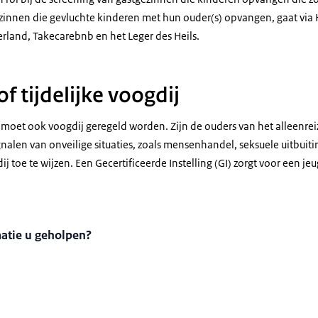
zinnen die gevluchte kinderen met hun ouder(s) opvangen, gaat via 
land, Takecarebnb en het Leger des Heils.
f tijdelijke voogdij
oet ook voogdij geregeld worden. Zijn de ouders van het alleenrei
ignalen van onveilige situaties, zoals mensenhandel, seksuele uitbui
j toe te wijzen. Een Gecertificeerde Instelling (GI) zorgt voor een j
matie u geholpen?