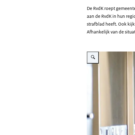
De RvdK roept gemeenten
aan de RvdK in hun regi
strafblad heeft. Ook kijk
Afhankelijk van de situa
Vergroot afbeelding Oekra