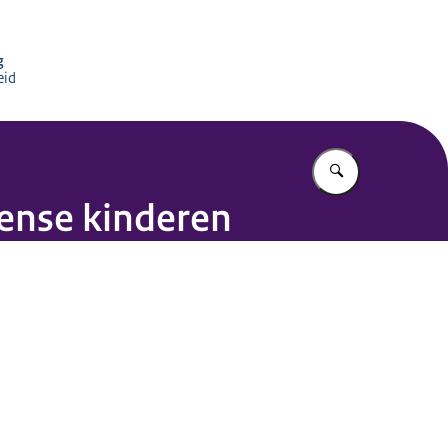
 Kinderbescherming
g
eid
Vul in wat u z
ïense kinderen