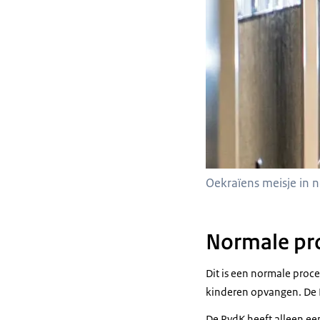
Oekraïens meisje in
Normale pr
Dit is een normale proc
kinderen opvangen. De 
De RvdK heeft alleen ee