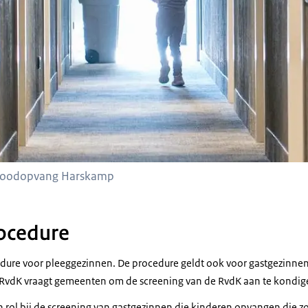
 noodopvang Harskamp
ocedure
edure voor pleeggezinnen. De procedure geldt ook voor gastgezinne
RvdK vraagt gemeenten om de screening van de RvdK aan te kondige
n rol bij de screening van gastgezinnen die kinderen opvangen die z