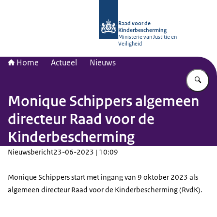
Naar de homepage van Raad voor de
Raad voor de
Kinderbescherming
Ministerie van Justitie en
Veiligheid
Home
Actueel
Nieuws
Vu
Monique Schippers algemeen
directeur Raad voor de
Kinderbescherming
Nieuwsbericht
23-06-2023 | 10:09
Monique Schippers start met ingang van 9 oktober 2023 als
algemeen directeur Raad voor de Kinderbescherming (RvdK).