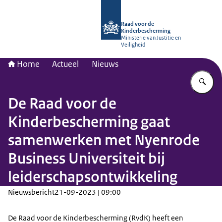
Naar de homepage van Raad voor de
Raad voor de
Kinderbescherming
Ministerie van Justitie en
Veiligheid
Home
Actueel
Nieuws
Vu
De Raad voor de
Kinderbescherming gaat
samenwerken met Nyenrode
Business Universiteit bij
leiderschapsontwikkeling
Nieuwsbericht
21-09-2023 | 09:00
De Raad voor de Kinderbescherming (RvdK) heeft een