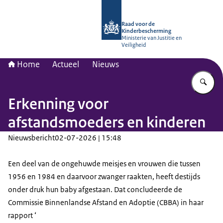
Naar de homepage van Raad voor de
Raad voor de
Kinderbescherming
Ministerie van Justitie en
Veiligheid
Home
Actueel
Nieuws
Vu
Erkenning voor
afstandsmoeders en kinderen
Nieuwsbericht
02-07-2026 | 15:48
Een deel van de ongehuwde meisjes en vrouwen die tussen
1956 en 1984 en daarvoor zwanger raakten, heeft destijds
onder druk hun baby afgestaan. Dat concludeerde de
Commissie Binnenlandse Afstand en Adoptie (CBBA) in haar
rapport ‘