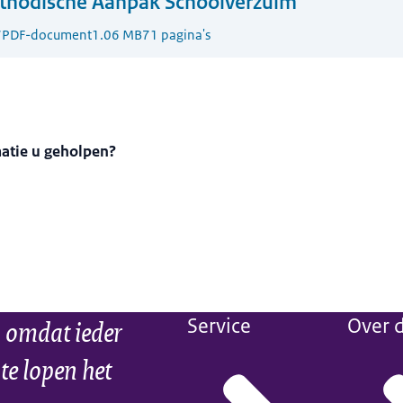
thodische Aanpak Schoolverzuim
7
PDF-document
1.06 MB
71 pagina's
matie u geholpen?
 omdat ieder
Service
Over d
 te lopen het