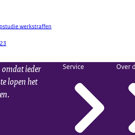
pstudie werkstraffen
023
 omdat ieder
Service
Over d
 te lopen het
ien.