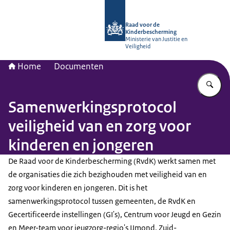
Naar de homepage van Raad voor de
Raad voor de
Kinderbescherming
Ministerie van Justitie en
Veiligheid
Home
Documenten
Vu
Samenwerkingsprotocol
veiligheid van en zorg voor
kinderen en jongeren
De Raad voor de Kinderbescherming (RvdK) werkt samen met
de organisaties die zich bezighouden met veiligheid van en
zorg voor kinderen en jongeren. Dit is het
samenwerkingsprotocol tussen gemeenten, de RvdK en
Gecertificeerde instellingen (GI's), Centrum voor Jeugd en Gezin
en Meer-team voor jeugzorg-regio's IJmond, Zuid-