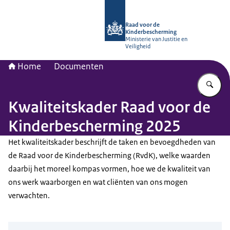
Naar de homepage van Raad voor de
Raad voor de
Kinderbescherming
Ministerie van Justitie en
Veiligheid
Home
Documenten
Vu
Kwaliteitskader Raad voor de
Kinderbescherming 2025
Het kwaliteitskader beschrijft de taken en bevoegdheden van
de Raad voor de Kinderbescherming (RvdK), welke waarden
daarbij het moreel kompas vormen, hoe we de kwaliteit van
ons werk waarborgen en wat cliënten van ons mogen
verwachten.