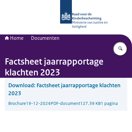
Naar de homepage van Raad voor de
Raad voor de
Kinderbescherming
Ministerie van Justitie en
Veiligheid
Home
Documenten
Vu
Factsheet jaarrapportage
klachten 2023
Download:
Factsheet jaarrapportage klachten
2023
Brochure
19-12-2024
PDF-document
127.39 KB
1 pagina