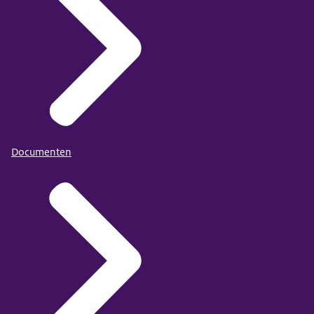
kunt u de metro
nemen naar Wilhelminaplein.
Vanaf Wilhelminaplein is
het ongeveer drie minuten lopen...
naar de Raad
voor de Kinderbescherming.
De locatie van de Raad voor de
Documenten
Kinderbescherming bevindt zich...
op een overdekt plein.
We delen de hoofdingang
met andere organisaties.
Bij binnenkomst meldt u zich
bij de receptie van het gebouw.
De receptionist vraagt