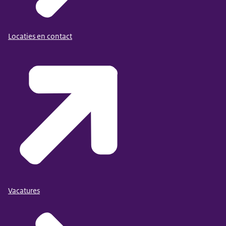
altijd om uw legitimatie.
Vergeet deze dus niet.
Locaties en contact
Na het melden bij de receptie
wordt u opgehaald door een medewerker...
en loopt u samen
naar de wachtruimte.
We proberen het gesprek natuurlijk
op de afgesproken tijd te starten.
Soms kunnen afspraken uitlopen
waardoor het wat langer duurt...
voordat u aan de beurt bent.
Vacatures
Bij de wachtruimte kunt
u gebruik maken van de...