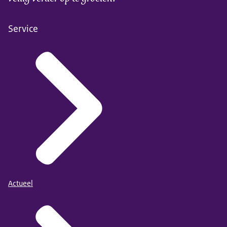
wat u kunt verwachten van uw bezoek.
Als u met de auto komt,
Service
kunt u het beste aan...
de straat betaald parkeren.
Wel raden we u aan om met
het openbaar vervoer te komen,
omdat er niet altijd
parkeerplek is.
Reist u met het
openbaar vervoer?
Er is geen
Actueel
treinstation in de buurt.
Op Rotterdam Centraal
of Rotterdam Blaak...