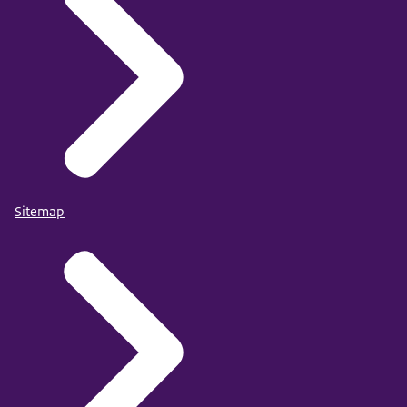
toiletten en de water automaat.
Ook is er voor
kinderen een speelhoek.
Als we zover zijn,
haalt de raadsonderzoeker u op.
U hoeft dus niet zelf
naar de gespreksruimte te zoeken.
Sitemap
Wie er bij een gesprek met de
raadsonderzoeker is,
verschilt per situatie.
We hopen dat u nu voldoende weet
over wat u kunt verwachten...
van uw bezoek aan de Raad
voor de Kinderbescherming in Rotterdam.