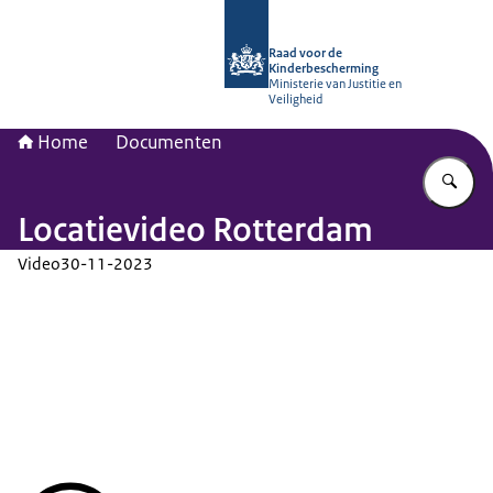
Naar de homepage van Raad voor de
Raad voor de
Kinderbescherming
Ministerie van Justitie en
Veiligheid
Home
Documenten
Vu
Locatievideo Rotterdam
Video
30-11-2023