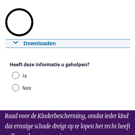
Downloaden
Praten met de raadsonderzoeker
31-03-2025
mp4
Heeft deze informatie u geholpen?
Download
Ja
Ondertiteling
Nee
srt
Download
Raad voor de Kinderbescherming, omdat ieder kind
Audiobeschrijving
dat ernstige schade dreigt op te lopen het recht heeft
mp3