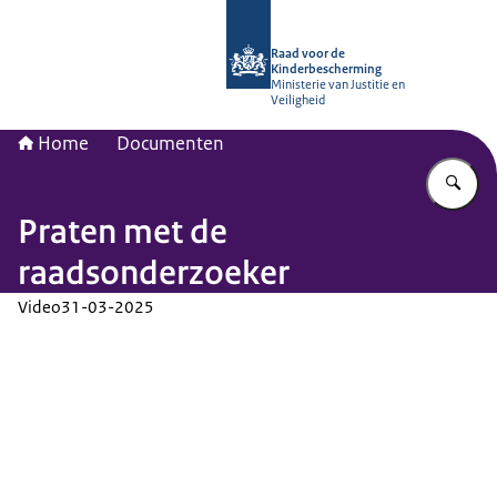
Naar de homepage van Raad voor de
Raad voor de
Kinderbescherming
Ministerie van Justitie en
Veiligheid
Home
Documenten
Vu
Praten met de
raadsonderzoeker
Video
31-03-2025