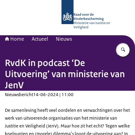
Naar de homepage van Raad voor de
Raad voor de
Kinderbescherming
Ministerie van Justitie en
Veiligheid
Home
Actueel
Nieuws
Vu
RvdK in podcast ‘De
Uitvoering’ van ministerie van
JenV
Nieuwsbericht
14-06-2024 | 11:00
De samenleving heeft veel oordelen en verwachtingen over het
werk van uitvoerende organisaties van het ministerie van
Justitie en Veiligheid (JenV). Maar hoe zit het echt? Tegen welke
knelpunten en (morele) dilemma’s loopt de uitvoering aan? In