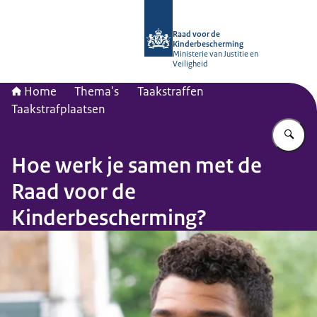
Naar de homepage van Raad voor de
Raad voor de
Kinderbescherming
Ministerie van Justitie en
Veiligheid
Home
Thema's
Taakstraffen
Taakstrafplaatsen
Vu
Hoe werk je samen met de
Raad voor de
Kinderbescherming?