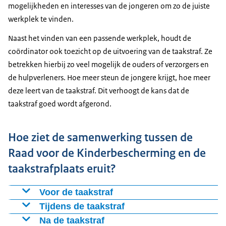
mogelijkheden en interesses van de jongeren om zo de juiste
werkplek te vinden.
Naast het vinden van een passende werkplek, houdt de
coördinator ook toezicht op de uitvoering van de taakstraf. Ze
betrekken hierbij zo veel mogelijk de ouders of verzorgers en
de hulpverleners. Hoe meer steun de jongere krijgt, hoe meer
deze leert van de taakstraf. Dit verhoogt de kans dat de
taakstraf goed wordt afgerond.
Hoe ziet de samenwerking tussen de
Raad voor de Kinderbescherming en de
taakstrafplaats eruit?
Voor de taakstraf
Eerst is er een gesprek om elkaar te leren kennen. De
Tijdens de taakstraf
coördinator taakstraffen praat dan met de jongere en
Als de jongere met de taakstraf begint, weet de
Na de taakstraf