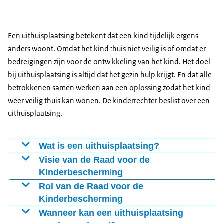
Een uithuisplaatsing betekent dat een kind tijdelijk ergens
anders woont. Omdat het kind thuis niet veilig is of omdat er
bedreigingen zijn voor de ontwikkeling van het kind. Het doel
bij uithuisplaatsing is altijd dat het gezin hulp krijgt. En dat alle
betrokkenen samen werken aan een oplossing zodat het kind
weer veilig thuis kan wonen. De kinderrechter beslist over een
uithuisplaatsing.
Wat is een uithuisplaatsing?
Een uithuisplaatsing betekent dat een kind tijdelijk
Visie van de Raad voor de
ergens anders woont. Omdat het kind thuis niet veilig is
Kinderbescherming
of omdat er bedreigingen zijn voor de ontwikkeling van
Ook al zijn we vaak kort in beeld, we realiseren ons dat
Rol van de Raad voor de
het kind. Het doel bij uithuisplaatsing is altijd dat het
onze impact groot kan zijn. Ingrijpen in de thuissituatie
Kinderbescherming
gezin hulp krijgt. En dat alle betrokkenen samen
van een kind doen we dan ook niet zomaar. Is dat écht
Stemmen de ouders niet in met het voorstel van de
Wanneer kan een uithuisplaatsing