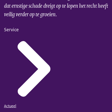
Kinderbescherming de Gecertificeerde Instelling
dat ernstige schade dreigt op te lopen het recht heeft
adviseren de uithuisplaatsing alsnog te verlengen of
veilig verder op te groeien.
zelf een onderzoek instellen en zo nodig zelf een
verzoek indienen bij de rechter.
Service
Actueel