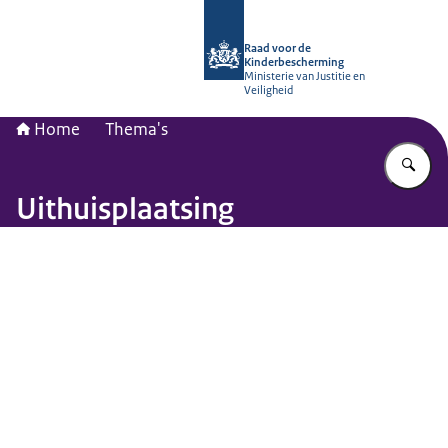
Naar de homepage van Raad voor de
Raad voor de
Kinderbescherming
Ministerie van Justitie en
Veiligheid
Home
Thema's
Vu
Uithuisplaatsing