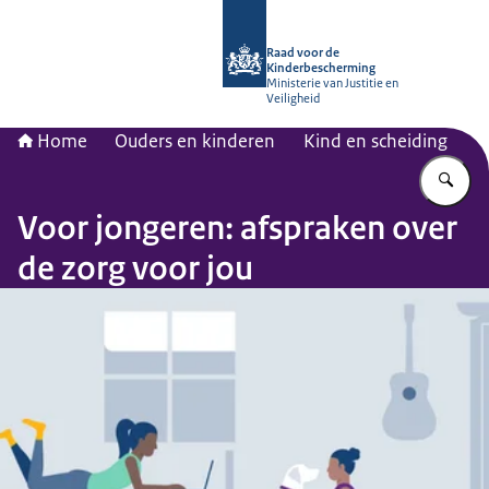
Naar de homepage van Raad voor de
Raad voor de
Kinderbescherming
Ministerie van Justitie en
Veiligheid
Home
Ouders en kinderen
Kind en scheiding
Vu
Voor jongeren: afspraken over
de zorg voor jou