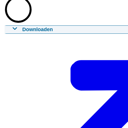
Downloaden
Jongerenvideo
27-03-2025
mp4
Download
Ondertiteling
srt
Download
Audiobeschrijving
mp3
Download