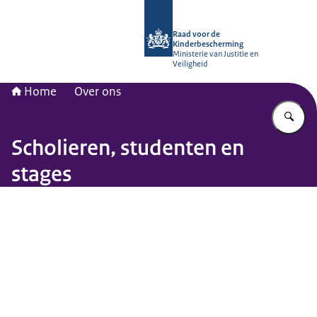
Naar de homepage van Raad voor de
Raad voor de
Kinderbescherming
Ministerie van Justitie en
Veiligheid
Home
Over ons
Vu
Scholieren, studenten en
stages