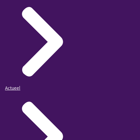
Werken voor Nederland
. Kun je daar geen stageplek bij
de RvdK vinden? Dan betekent dit dat we op dit
moment geen ruimte hebben voor stagiairs.
Vraag eventueel bij de contactpersoon van jouw
opleiding wat de mogelijkheden zijn om stage te lopen
Actueel
of af te studeren bij de Raad voor de
Kinderbescherming. Meer over de functies bij onze
organisatie vind je op
Werken bij de Raad voor de
Kinderbescherming
.