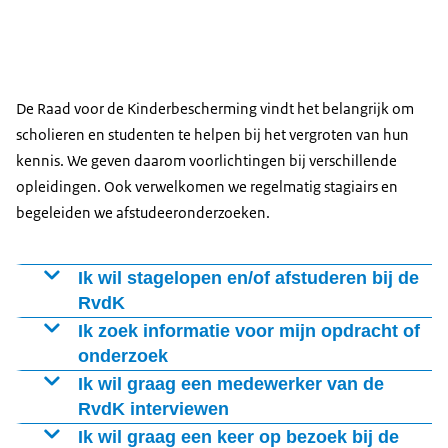
De Raad voor de Kinderbescherming vindt het belangrijk om
scholieren en studenten te helpen bij het vergroten van hun
kennis. We geven daarom voorlichtingen bij verschillende
opleidingen. Ook verwelkomen we regelmatig stagiairs en
begeleiden we afstudeeronderzoeken.
Ik wil stagelopen en/of afstuderen bij de
RvdK
Regelmatig hebben we stage- en afstudeerplaatsen
Ik zoek informatie voor mijn opdracht of
voor mbo-, hbo- en wo-studenten. Bij een van onze 18
onderzoek
locaties of bij de Landelijke Staforganisatie in Den
Zoek je informatie over de Raad voor de
Ik wil graag een medewerker van de
Haag. Onze stages vind je op
Kinderbescherming voor je profielwerkstuk, een
RvdK interviewen
opdracht of onderzoek? Bij
Over ons
vind je alles over
Wil je een interview houden met een van onze
Ik wil graag een keer op bezoek bij de