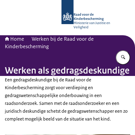
Naar de homepage van Raad voor de
Raad voor de
Kinderbescherming
Ministerie van Justitie en
Veiligheid
Home
Werken bij de Raad voor de
Kinderbescherming
Vu
Werken als gedragsdeskundige
Een gedragsdeskundige bij de Raad voor de
Kinderbescherming zorgt voor verdieping en
gedragswetenschappelijke onderbouwing in een
raadsonderzoek. Samen met de raadsonderzoeker en een
juridisch deskundige schetst de gedragswetenschapper een zo
compleet mogelijk beeld van de situatie van het kind.