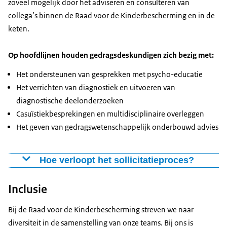
zoveel mogelijk door het adviseren en consulteren van
collega’s binnen de Raad voor de Kinderbescherming en in de
keten.
Op hoofdlijnen houden gedragsdeskundigen zich bezig met:
Het ondersteunen van gesprekken met psycho-educatie
Het verrichten van diagnostiek en uitvoeren van
diagnostische deelonderzoeken
Casuïstiekbesprekingen en multidisciplinaire overleggen
Het geven van gedragswetenschappelijk onderbouwd advies
Hoe verloopt het sollicitatieproces?
We doen ons best zo snel mogelijk te reageren op je
Inclusie
sollicitatie.
Bij de Raad voor de Kinderbescherming streven we naar
Word je uitgenodigd voor een
1e gesprek? Dan leren
diversiteit in de samenstelling van onze teams. Bij ons is