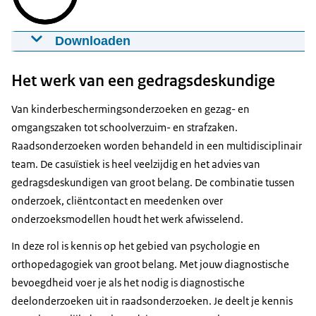
Downloaden
Functie gedragsdeskundige
09-07-2024
02:18
mp4
164.7 MB
Het werk van een gedragsdeskundige
Download
Van kinderbeschermingsonderzoeken en gezag- en
omgangszaken tot schoolverzuim- en strafzaken.
Ondertiteling
Raadsonderzoeken worden behandeld in een multidisciplinair
srt
4.0 KB
team. De casuïstiek is heel veelzijdig en het advies van
gedragsdeskundigen van groot belang. De combinatie tussen
Download
onderzoek, cliëntcontact en meedenken over
onderzoeksmodellen houdt het werk afwisselend.
Audiobeschrijving
mp3
5.3 MB
In deze rol is kennis op het gebied van psychologie en
orthopedagogiek van groot belang. Met jouw diagnostische
Download
bevoegdheid voer je als het nodig is diagnostische
deelonderzoeken uit in raadsonderzoeken. Je deelt je kennis