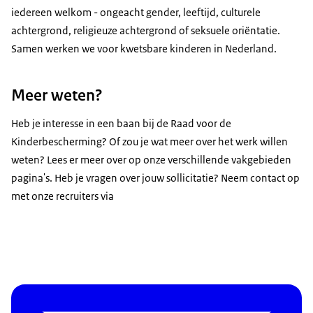
we je graag kennen en vinden we het leuk om meer
iedereen welkom - ongeacht gender, leeftijd, culturele
te horen over jouw ervaring met het werk. We
achtergrond, religieuze achtergrond of seksuele oriëntatie.
vertellen je over het team en de werkzaamheden.
Samen werken we voor kwetsbare kinderen in Nederland.
Het 2e gesprek vindt plaats op locatie zodat je een
goed beeld krijgt van waar je mogelijk gaat werken.
Meer weten?
Nu kun je al je inhoudelijke vragen stellen.
Hierna volgt het arbeidsvoorwaardengesprek met
Heb je interesse in een baan bij de Raad voor de
een hr-medewerker, manager of directeur.
Kinderbescherming? Of zou je wat meer over het werk willen
Gaan we met elkaar in zee? Dan ontvang je je
weten? Lees er meer over op onze verschillende vakgebieden
contract per post en digitaal. Welkom bij de Raad
pagina's. Heb je vragen over jouw sollicitatie? Neem contact op
voor de Kinderbescherming!
met onze recruiters via